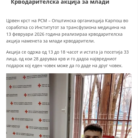
Крводарителска акција за млади
ДЕЈСТВУВАЊЕ
Црвен крст на РСМ – Општинска организција Карпош во
соработка со Институтот за трансфузиона медицина на
13 февруари 2026 година реализираа крводарителска
акција наменета за млади крводарители.
Акција се одржа од 13 до 18 часот и истата ја посетија 33
ПРИРАЧНИЦИ
лица, од кои 28 даруваа крв и го дадоа највредниот
подарок кој еден човек може да го даде на друг човек.
СТРАТЕГИИ
ЕДУКАТИВНО ИНФОРМАТИВНИ МАТЕРИЈАЛИ
БРОШУРИ
ПОСТЕРИ
ПРЕЗЕНТАЦИИ