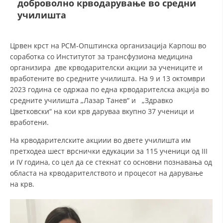
доброволно крводарување во средни
училишта
ДЕЈСТВУВАЊЕ
Црвен крст на РСМ-Општинска организација Карпош во
соработка со Институтот за трансфузиона медицина
организира две крводарителски акции за учениците и
вработените во средните училишта. На 9 и 13 октомври
ПРИРАЧНИЦИ
2023 година се одржаа по една крводарителска акција во
средните училишта „Лазар Танев“ и „Здравко
СТРАТЕГИИ
Цветковски“ на кои крв даруваа вкупно 37 ученици и
вработени.
ЕДУКАТИВНО ИНФОРМАТИВНИ МАТЕРИЈАЛИ
На крводарителските акциии во двете училишта им
БРОШУРИ
претходеа шест врснички едукации за 115 ученици од III
и IV година, со цел да се стекнат со основни познавања од
ПОСТЕРИ
областа на крводарителството и процесот на дарување
ПРЕЗЕНТАЦИИ
на крв.