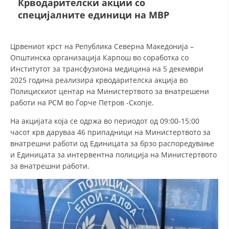
Крводарителски акции со
специјалните единици на МВР
ДЕЈСТВУВАЊЕ
Црвениот крст на Република Северна Македонија –
Општинска организација Карпош во соработка со
Институтот за трансфузиона медицина на 5 декември
2025 година реализира крводарителска акција во
ПРИРАЧНИЦИ
Полицискиот центар на Министертвото за внатрешени
работи на РСМ во Ѓорче Петров -Скопје.
СТРАТЕГИИ
На акцијата која се одржа во периодот од 09:00-15:00
ЕДУКАТИВНО ИНФОРМАТИВНИ МАТЕРИЈАЛИ
часот крв даруваа 46 припадници на Министертвото за
внатрешни работи од Единицата за брзо распоредување
БРОШУРИ
и Единицата за интервентна полиција на Министертвото
за внатрешни работи.
ПОСТЕРИ
ПРЕЗЕНТАЦИИ