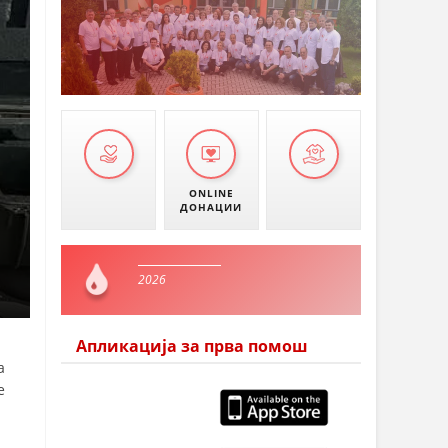
ONLINE
ДОНАЦИИ
2026
Апликација за прва помош
а
е