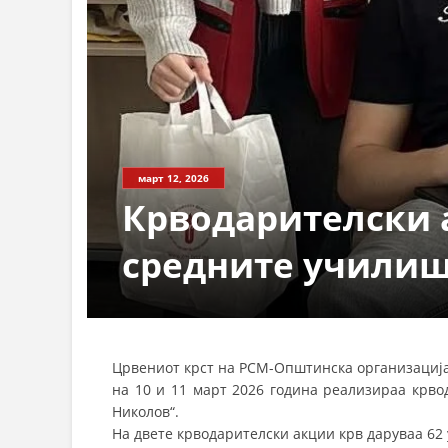
март 12, 2026
Крводарителски 
средните учили
Црвениот крст на РСМ-Општинска организација
на 10 и 11 март 2026 година реализираа крво
Николов“.
На двете крводарителски акции крв даруваа 62