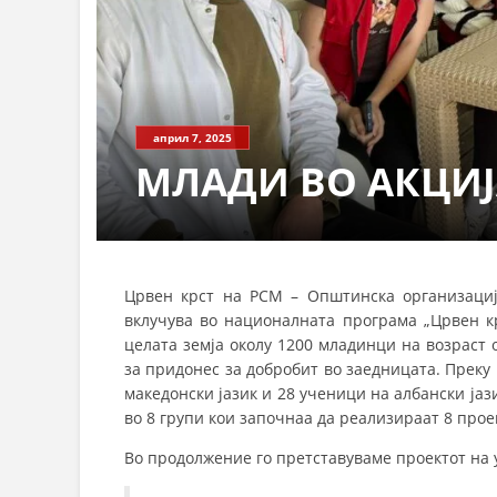
април 7, 2025
МЛАДИ ВО АКЦИЈ
Црвен крст на РСМ – Општинска организациј
вклучува во националната програма „Црвен кр
целата земја околу 1200 младинци на возраст 
за придонес за добробит во заедницата. Прек
македонски јазик и 28 ученици на албански ја
во 8 групи кои започнаа да реализираат 8 прое
Во продолжение го претставуваме проектот на 