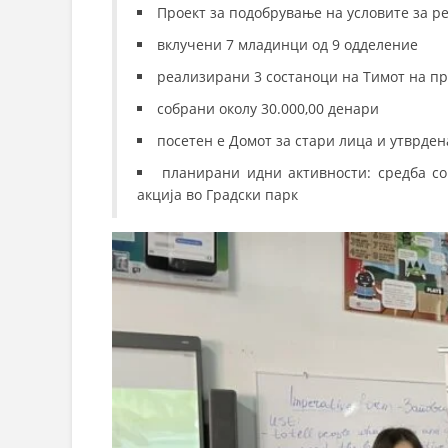
Проект за подобрување на условите за ре
вклучени 7 младинци од 9 одделение
реализирани 3 состаноци на Тимот на пр
собрани околу 30.000,00 денари
посетен е Домот за стари лица и утврде
планирани идни активности: средба с
акција во Градски парк