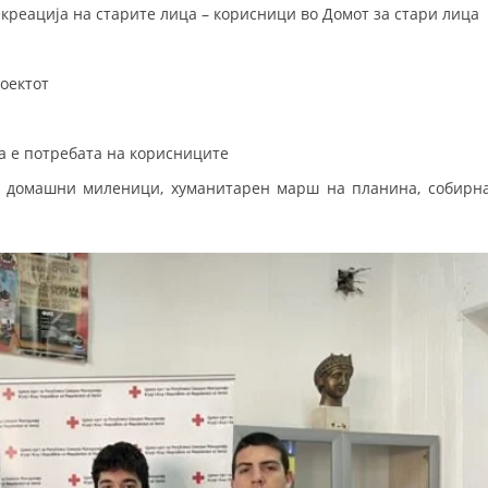
креација на старите лица – корисници во Домот за стари лица
оектот
на е потребата на корисниците
о домашни миленици, хуманитарен марш на планина, собирн