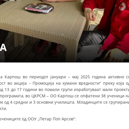
ДЕЈСТВУВАЊЕ
А
ПРИРАЧНИЦИ
СТРАТЕГИИ
ЕДУКАТИВНО ИНФОРМАТИВНИ МАТЕРИЈАЛИ
а Карпош во периодот јануари – мај 2025 година активно с
ст во акција – Промоција на хумани вредности“ преку која о
БРОШУРИ
од 13 до 17 години во помали групи изработуваат мали проект
ПОСТЕРИ
у програмата, во ЦКРСМ – ОО Карпош се опфатени 38 ученици н
зик од 4 средни и 3 основни училишта. Младинците се групиран
ПРЕЗЕНТАЦИИ
кти.
учениците од ООУ „Петар Поп Арсов“: