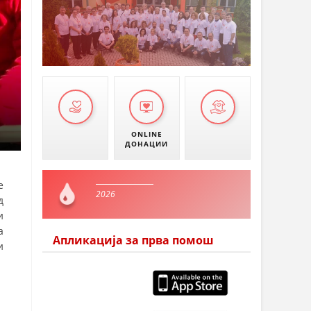
ONLINE
ДОНАЦИИ
е
2026
д
и
а
Апликација за прва помош
и