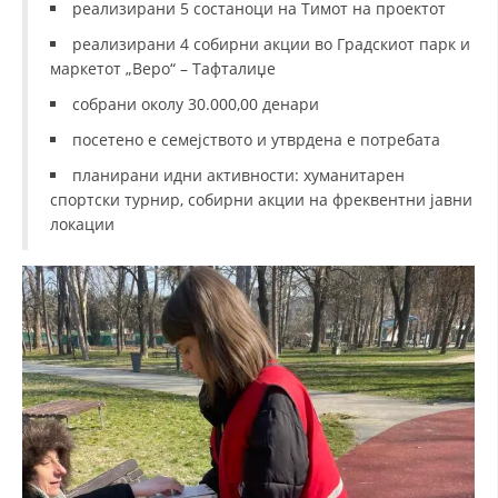
реализирани 5 состаноци на Тимот на проектот
реализирани 4 собирни акции во Градскиот парк и
маркетот „Веро“ – Тафталиџе
собрани околу 30.000,00 денари
посетено е семејството и утврдена е потребата
планирани идни активности: хуманитарен
спортски турнир, собирни акции на фреквентни јавни
локации