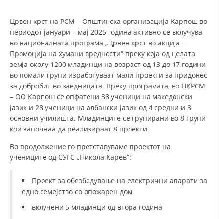
Црвен крст на РСМ – Општинска организација Карпош во
ДЕЈСТВУВАЊЕ
периодот јануари – мај 2025 година активно се вклучува
во националната програма „Црвен крст во акција –
Промоција на хумани вредности“ преку која од целата
земја околу 1200 младинци на возраст од 13 до 17 години
во помали групи изработуваат мали проекти за придонес
ПРИРАЧНИЦИ
за добробит во заедницата. Преку програмата, во ЦКРСМ
– ОО Карпош се опфатени 38 ученици на македонски
СТРАТЕГИИ
јазик и 28 ученици на албански јазик од 4 средни и 3
основни училишта. Младинците се групирани во 8 групи
ЕДУКАТИВНО ИНФОРМАТИВНИ МАТЕРИЈАЛИ
кои започнаа да реализираат 8 проекти.
БРОШУРИ
Во продолжение го претставуваме проектот на
учениците од СУГС „Никола Карев“:
ПОСТЕРИ
ПРЕЗЕНТАЦИИ
Проект за обезбедување на електрични апарати за
едно семејство со опожарен дом
вклучени 5 младинци од втора година