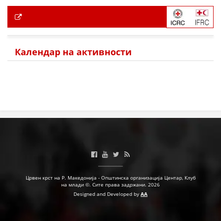
Календар на активности
Црвен крст на Р. Македонија - Општинска организација Центар, Клуб
на млади ©. Сите права задржани. 2026
Designed and Developed by
AA