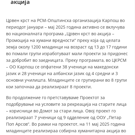
акција
ДЕЈСТВУВАЊЕ
Црвен крст на РСМ-Општинска организација Карпош во
периодот јануари – мај 2025 година активно се вклучува
во националната програма „Црвен крст во акција –
Промоција на хумани вредности“ преку која од целата
земја околу 1200 младинци на возраст од 13 до 17 години
ПРИРАЧНИЦИ
во помали групи изработуваат мали проекти за придонес
за добробит во заедницата. Преку програмата, во ЦКРСМ
СТРАТЕГИИ
– ОО Карпош се опфатени 38 ученици на македонски
јазик и 28 ученици на албански јазик од 4 средни и 3
ЕДУКАТИВНО ИНФОРМАТИВНИ МАТЕРИЈАЛИ
основни училишта. Младинците се групирани во 8 групи
кои започнаа да реализираат 8 проекти.
БРОШУРИ
Во продолжение го претставуваме Проектот за
ПОСТЕРИ
подобрување на условите за рекреација на старите лица
ПРЕЗЕНТАЦИИ
– корисници во Домот за стари лица. Овој проект го
реализираат 7 ученици од 9 одделение од ООУ „Петар
Поп Арсов“. Во рамки на проектот, на 11 мај 2025 година
младинците реализираа собирна хуманитарна акција во