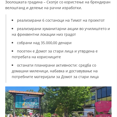
Зоолошката градина – Скопје со користење на брендиран
велоштанд и делење на рачни изработки.
реализирани 6 состаноци на Тимот на проектот
реализирани хуманитарни акции во училиштето и
на фреквентни локации низ градот
собрани над 35.000,00 денари
посетен е Домот за стари лица и утврдена е
потребата на корисниците
останати планирани активности: средба со
домашни миленици, набавка и доставување на
потребните материјали за Домот за стари лица