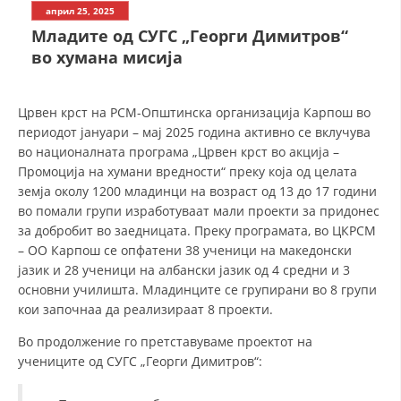
април 25, 2025
Младите од СУГС „Георги Димитров“
ДЕЈСТВУВАЊЕ
во хумана мисија
Црвен крст на РСМ-Општинска организација Карпош во
периодот јануари – мај 2025 година активно се вклучува
во националната програма „Црвен крст во акција –
ПРИРАЧНИЦИ
Промоција на хумани вредности“ преку која од целата
СТРАТЕГИИ
земја околу 1200 младинци на возраст од 13 до 17 години
во помали групи изработуваат мали проекти за придонес
ЕДУКАТИВНО ИНФОРМАТИВНИ МАТЕРИЈАЛИ
за добробит во заедницата. Преку програмата, во ЦКРСМ
– ОО Карпош се опфатени 38 ученици на македонски
БРОШУРИ
јазик и 28 ученици на албански јазик од 4 средни и 3
основни училишта. Младинците се групирани во 8 групи
ПОСТЕРИ
кои започнаа да реализираат 8 проекти.
ПРЕЗЕНТАЦИИ
Во продолжение го претставуваме проектот на
учениците од СУГС „Георги Димитров“: