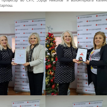
– професор во СУГС „Орце Николов“ и волонтерката Калин
 Карпош.