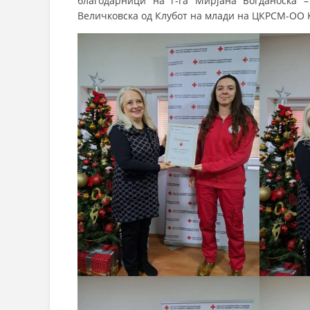
благодарници на г-ѓа Мирјана Богданоска 
Величковска од Клубот на млади на ЦКРСМ-ОО