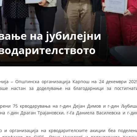
ДЕЈСТВУВАЊЕ
вање на јубилејни
рводарителството
ПРИРАЧНИЦИ
СТРАТЕГИИ
ЕДУКАТИВНО ИНФОРМАТИВНИ МАТЕРИЈАЛИ
нија – Општинска организација Карпош на 24 декември 202
аше настан за доделување на благодарници за постигнат
БРОШУРИ
ПОСТЕРИ
арени 75 крводарувања на г-дин Дејан Димов и г-дин Љубиш
ПРЕЗЕНТАЦИИ
на г-дин Драган Трајановски, г-ѓа Даниела Василевска и г-ди
о и организација на крводарителските акиции беа поделен