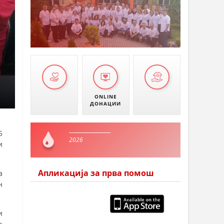
ONLINE
ДОНАЦИИ
5
2026
и
Апликација за прва помош
а
н
и