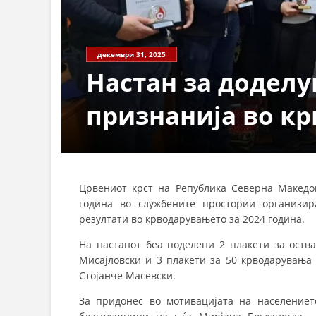
декември 31, 2025
Настан за доделу
признанија во к
Црвениот крст на Република Северна Македо
година во службените простории организир
резултати во крводарувањето за 2024 година.
На настанот беа поделени 2 плакети за оств
Мисајловски и 3 плакети за 50 крводарувања 
Стојанче Масевски.
За придонес во мотивацијата на населениет