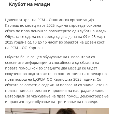
Клубот на млади
ДЕЈСТВУВАЊЕ
Црвениот крст на РСМ – Општинска организација
Карпош во месец март 2025 година спроведе основна
обука по прва помош за волонтерите од Клубот на млади.
Обуката се одржа во период од два дена на 09 и 23 март
2025 година од 10 до 15 часот во објектот на Црвен крст
ПРИРАЧНИЦИ
на РСМ – ОО Карпош.
СТРАТЕГИИ
Обуката беше со цел обучување на 6 волонтери со
основните информации и способности од областа на
ЕДУКАТИВНО ИНФОРМАТИВНИ МАТЕРИЈАЛИ
првата помош кои во следните два месеци ќе бидат
вклучени во подготовките на општинскиот натпревар по
БРОШУРИ
прва помош на ЦКРСМ-ОО Карпош за 2025 година. Со
ПОСТЕРИ
обуката се опфатија содржини поврзани со значењето на
првата помош, пристап и процена на настрадано лице,
ПРЕЗЕНТАЦИИ
материјали за укажување на прва помош, демонстрирање
и практично увежбување на третирање на повреди.