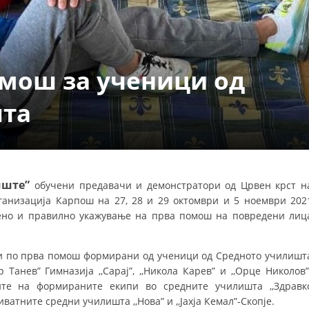
ДЕЈСТВУВАЊЕ
омош за ученици од
шта
ПРИРАЧНИЦИ
СТРАТЕГИИ
ЕДУКАТИВНО ИНФОРМАТИВНИ МАТЕРИЈАЛИ
иште”
обучени предaвачи и демонстратори од Црвен крст н
анизација Карпош на 27, 28 и 29 oктомври и 5 ноември 202
БРОШУРИ
мено и правилно укажување на прва помош на повредени лиц
ПОСТЕРИ
ПРЕЗЕНТАЦИИ
и по прва помош формирани од ученици од Средното училишт
р Танев” Гимназија ,,Сарај”, ,,Никола Карев” и ,,Орце Николов”
те на формираните екипи во средните училишта ,,Здравк
ватните средни училишта ,,Нова” и ,,Јахја Кемал”-Скопје.