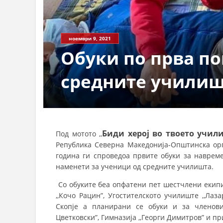
ноември 9, 2021
Обуки по прва п
средните учили
Биди херој во твоето учил
Под мотото ,,
Република Северна Mакедонија-Општинска орг
година ги спроведоа првите обуки за навре
наменети за ученици од средните училишта.
Со обуките беа опфатени пет шестчлени екип
,,Кочо Рацин”, Угостителското училиште ,,Лаза
Скопје а планирани се обуки и за членови
Цветковски”, Гимназија ,,Георги Димитров” и при