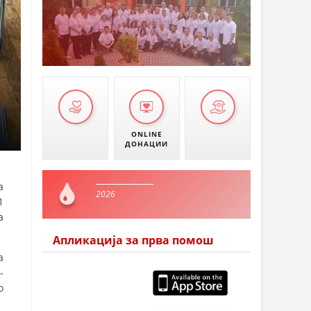
ONLINE
ДОНАЦИИ
а
2026
1
а
Апликација за прва помош
а
-
о