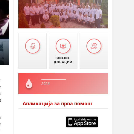
ONLINE
ДОНАЦИИ
е
2026
и
а
е
Апликација за прва помош
а
и
”