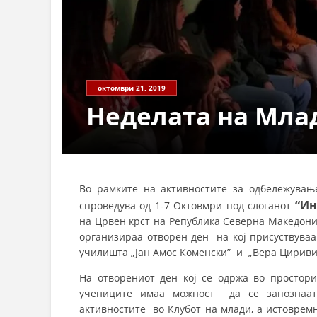
октомври 21, 2019
Неделата на Млад
Во рамките на активностите за одбележувањ
“
Ин
спроведува од 1-7 Октовмри под слоганот
на Црвен крст на Република Северна Македони
организираа отворен ден на кој присуствув
училишта „Јан Амос Коменски” и „Вера Цириви
На отворениот ден кој се одржа во простори
учениците имаа можност да се запознаат 
активностите во Клубот на млади, а истоврем