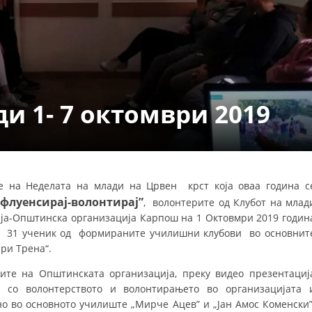
ДЕЈСТВУВАЊЕ
и 1- 7 октомври 2019
ПРИРАЧНИЦИ
СТРАТЕГИИ
ЕДУКАТИВНО ИНФОРМАТИВНИ МАТЕРИЈАЛИ
е на Неделата на млади на Црвен крст која оваа година с
флуенсирај-волонтирај
”
, волонтерите од Клубот на млад
БРОШУРИ
ја-Општинска организација Карпош на 1 Октовмри 2019 годин
ПОСТЕРИ
аа 31 ученик од формираните училишни клубови во основнит
ри Трена“.
ПРЕЗЕНТАЦИИ
ите на Општинската организација, преку видео презентациј
со волонтерството и волонтирањето во организацијата 
но во основното училиште „Мирче Ацев” и „Јан Амос Коменски