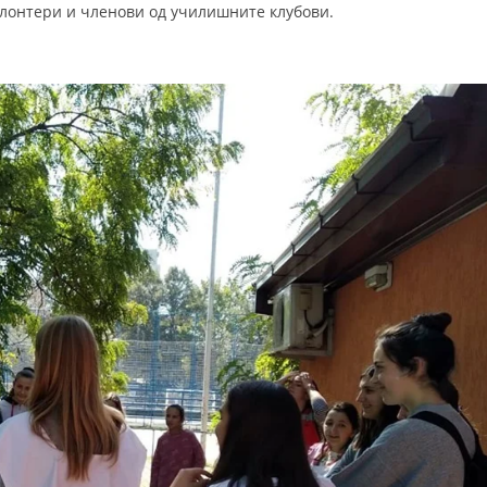
олонтери и членови од училишните клубови.