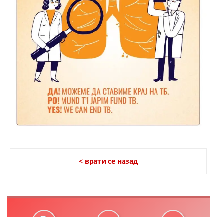
< врати се назад