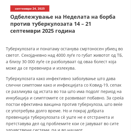
септември 24, 2025
ДЕЈСТВУВАЊЕ
Одбележување на Неделата на борба
против туберкулозата 14 – 21
септември 2025 година
Туберкулозата и понатаму останува смртоносен убиец во
ПРИРАЧНИЦИ
светот. Секојдневно над 4000 луѓе го губат животот од ТБ,
а близу 30 000 луѓе се разболуваат од оваа болест која
СТРАТЕГИИ
може да се превенира и излекува.
ЕДУКАТИВНО ИНФОРМАТИВНИ МАТЕРИЈАЛИ
Туберкулозата како инфективно заболување што дава
слични симптоми како и инфекцијата со Ковид-19, сепак
БРОШУРИ
се разликува од истата во тоа што има подолг период на
ПОСТЕРИ
инкубација и симптомите се развиваат побавно. За среќа
постои ефективна вакцина против туберкулоза, што веќе
ПРЕЗЕНТАЦИИ
се употребува долго време. Но и покрај добрата
превенција туберкулозата сè уште не е отстранета и
претставува дел од проблемите кои се јавуваат во сите
здравствени системи, па и во нашиот.