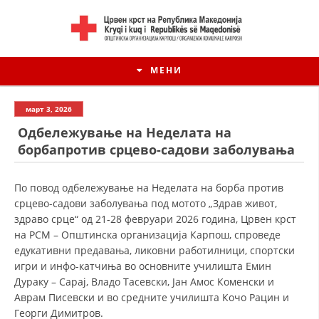
МЕНИ
март 3, 2026
Одбележување на Неделата на
борбапротив срцево-садови заболувања
По повод одбележување на Неделата на борба против
срцево-садови заболувања под мотото „Здрав живот,
здраво срце“ од 21-28 февруари 2026 година, Црвен крст
на РСМ – Општинска организација Карпош, спроведе
едукативни предавaња, ликовни работилници, спортски
игри и инфо-катчиња во основните училишта Емин
Дураку – Сарај, Владо Тасевски, Јан Амос Коменски и
Аврам Писевски и во средните училишта Кочо Рацин и
Георги Димитров.