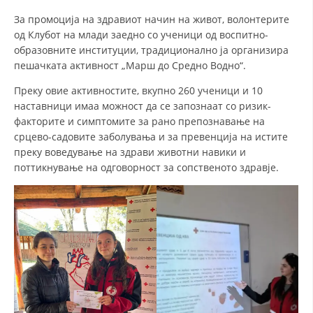
За промоција на здравиот начин на живот, волонтерите
од Клубот на млади заедно со ученици од воспитно-
ДЕЈСТВУВАЊЕ
образовните институции, традиционално ја организира
пешачката активност „Марш до Средно Водно“.
Преку овие активностите, вкупно 260 ученици и 10
наставници имаа можност да се запознаат со ризик-
факторите и симптомите за рано препознавање на
ПРИРАЧНИЦИ
срцево-садовите заболувања и за превенција на истите
СТРАТЕГИИ
преку воведување на здрави животни навики и
поттикнување на одговорност за сопственото здравје.
ЕДУКАТИВНО ИНФОРМАТИВНИ МАТЕРИЈАЛИ
БРОШУРИ
ПОСТЕРИ
ПРЕЗЕНТАЦИИ