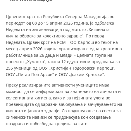
ДЕЈСТВУВАЊЕ
Црвениот крст на Република Северна Македонија, во
периодот од 08 до 15 април 2026 година, ја одбележа
Неделата на хигиенизација под мотото „Хигиената –
лична обврска за колективно здравје“. По повод
Неделата, Црвен крст на РСМ – ОО Карпош во текот на
месец април 2026 година организираше една креативна
ПРИРАЧНИЦИ
работилница за 26 деца и млади – целната група на
проектот „Хуманко“, како и 12 едукативни предавања за
СТРАТЕГИИ
255 ученици од ООУ „Христијан Тодоровски Карпош“,
ЕДУКАТИВНО ИНФОРМАТИВНИ МАТЕРИЈАЛИ
ООУ „Петар Поп Арсов“ и ООУ „Јоаким Крчоски“.
Преку реализираните активности учениците имаа
БРОШУРИ
можност да се информираат за значењето на личната и
ПОСТЕРИ
колективната хигиена, како и за нејзината улога во
превенцијата од заразни заболувања и зачувувањето на
ПРЕЗЕНТАЦИИ
личното и јавното здравје. Со подигнување на свеста за
хигиенските навики се придонесува кон создавање
поздрава и побезбедна средина за сите.