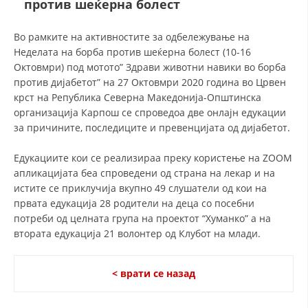
против шеќерна болест
ДЕЈСТВУВАЊЕ
Во рамките на активностите за одбележување на
Неделата на борба против шеќерна болест (10-16
Октовмри) под мотото” Здрави животни навики во борба
против дијабетот” на 27 Октовмри 2020 година во Црвен
крст на Република Северна Македонија-Општинска
организација Карпош се спроведоа две онлајн едукации
ПРИРАЧНИЦИ
за причините, последиците и превенцијата од дијабетот.
СТРАТЕГИИ
Eдукациите кои се реализираа преку користење на ZOOM
апликацијата беа спроведени од страна на лекар и на
ЕДУКАТИВНО ИНФОРМАТИВНИ МАТЕРИЈАЛИ
истите се приклучија вкупно 49 слушатели од кои на
БРОШУРИ
првата едукација 28 родители на деца со посебни
потреби од целната група на проектот “Хуманко” а на
ПОСТЕРИ
втората едукација 21 волонтер од Клубот на млади.
ПРЕЗЕНТАЦИИ
< врати се назад