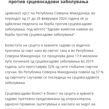
против срцевосадови заболувања
ДЕЈСТВУВАЊЕ
Црвениот крст на Република Северна Македонија, во
периодот од 21 до 28 февруари 2024 година ќе ја
одбележи Неделата на борба против срцевосадови
заболувања, под мотото “Здрави животни навики во
борба против срцевосадови заболувања”.
ПРИРАЧНИЦИ
Болестите на срцето и крвните садови се водечка
причина за смрт како во светот така и во Република
СТРАТЕГИИ
Северна Македонија. Се проценува дека 17,9 милиони
луѓе починале од срцевосадови заболувања во 2019
ЕДУКАТИВНО ИНФОРМАТИВНИ МАТЕРИЈАЛИ
година, што претставува 32% од сите глобални смртни
БРОШУРИ
случаи. Во Република Северна Македонија повеќе од 57 %
од смртните случаеви се последица на срцевосадовите
ПОСТЕРИ
заболувања.
ПРЕЗЕНТАЦИИ
Срцеовосадова болест е болест на срцето и крвните
садови, претежно предизвикана од атеросклероза,
односно промени, оштетувања и наслаги на ѕидот на