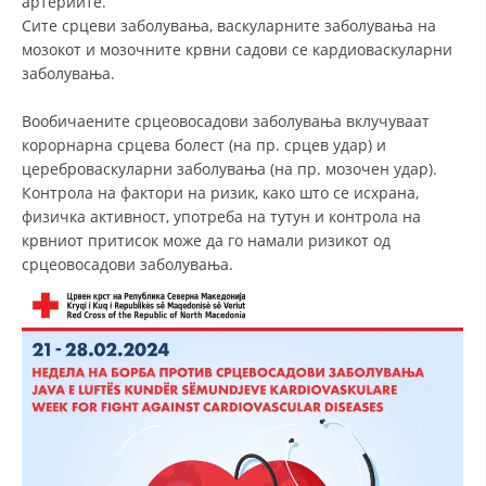
артериите.
Сите срцеви заболувања, васкуларните заболувања на
мозокот и мозочните крвни садови се кардиоваскуларни
заболувања.
Вообичаените срцеовосадови заболувања вклучуваат
корорнарна срцева болест (на пр. срцев удар) и
цереброваскуларни заболувања (на пр. мозочен удар).
Контрола на фактори на ризик, како што се исхрана,
физичка активност, употреба на тутун и контрола на
крвниот притисок може да го намали ризикот од
срцеовосадови заболувања.