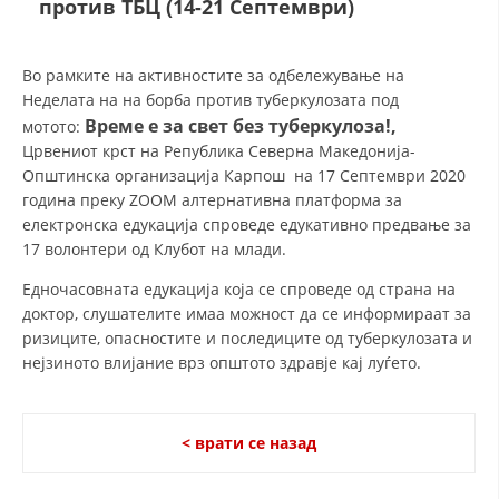
против ТБЦ (14-21 Септември)
ДЕЈСТВУВАЊЕ
Во рамките на активностите за одбележување на
Неделата на на борба против туберкулозата под
Време е за свет без туберкулоза!
,
мотото:
Црвениот крст на Република Северна Македонија-
Општинска организација Карпош на 17 Септември 2020
ПРИРАЧНИЦИ
година преку ZOOM алтернативна платформа за
електронска едукација спроведе едукативно предвање за
СТРАТЕГИИ
17 волонтери од Клубот на млади.
ЕДУКАТИВНО ИНФОРМАТИВНИ МАТЕРИЈАЛИ
Едночасовната едукација која се спроведе од страна на
доктор, слушателите имаа можност да се информираат за
БРОШУРИ
ризиците, опасностите и последиците од туберкулозата и
нејзиното влијание врз општото здравје кај луѓето.
ПОСТЕРИ
ПРЕЗЕНТАЦИИ
< врати се назад