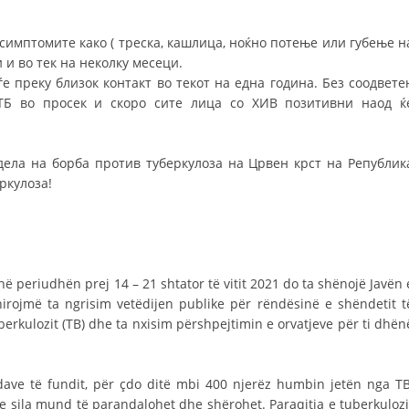
 симптомите како ( треска, кашлица, ноќно потење или губење н
и во тек на неколку месеци.
ѓе преку близок контакт во текот на една година. Без соодвете
ТБ во просек и скоро сите лица со ХИВ позитивни наод ќ
ела на борба против туберкулоза на Црвен крст на Републик
ркулоза!
ë periudhën prej 14 – 21 shtator të vitit 2021 do ta shënojë Javën 
irojmë ta ngrisim vetëdijen publike për rëndësinë e shëndetit t
erkulozit (TB) dhe ta nxisim përshpejtimin e orvatjeve për ti dhën
ave të fundit, për çdo ditë mbi 400 njerëz humbin jetën nga TB
 sila mund të parandalohet dhe shërohet. Paraqitja e tuberkulozi