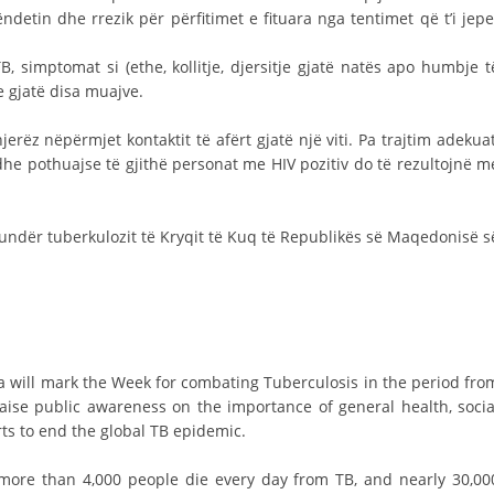
ndetin dhe rrezik për përfitimet e fituara nga tentimet që t’i jepe
, simptomat si (ethe, kollitje, djersitje gjatë natës apo humbje t
 gjatë disa muajve.
erëz nëpërmjet kontaktit të afërt gjatë një viti. Pa trajtim adekuat
e pothuajse të gjithë personat me HIV pozitiv do të rezultojnë m
kundër tuberkulozit të Kryqit të Kuq të Republikës së Maqedonisë s
 will mark the Week for combating Tuberculosis in the period fro
aise public awareness on the importance of general health, socia
ts to end the global TB epidemic.
 more than 4,000 people die every day from TB, and nearly 30,00