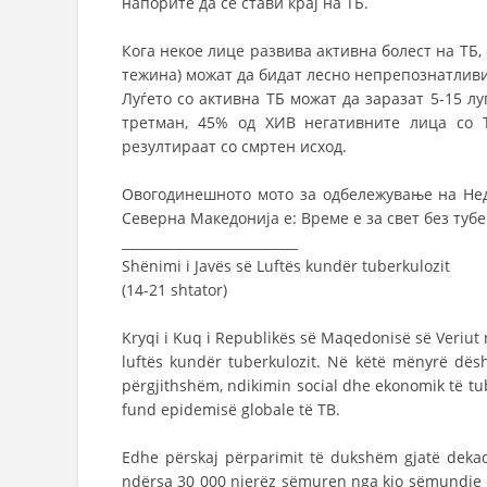
напорите да се стави крај на ТБ.
Кога некое лице развива активна болест на ТБ,
тежина) можат да бидат лесно непрепознатливи 
Луѓето со активна ТБ можат да заразат 5-15 лу
третман, 45% од ХИВ негативните лица со 
резултираат со смртен исход.
Овогодинешното мото за одбележување на Нед
Северна Македонија е: Време е за свет без тубе
___________________________
Shënimi i Javës së Luftës kundër tuberkulozit
(14-21 shtator)
Kryqi i Kuq i Republikës së Maqedonisë së Veriut n
luftës kundër tuberkulozit. Në këtë mënyrë dësh
përgjithshëm, ndikimin social dhe ekonomik të tub
fund epidemisë globale të TB.
Edhe përskaj përparimit të dukshëm gjatë dekad
ndërsa 30 000 njerëz sëmuren nga kjo sëmundje e