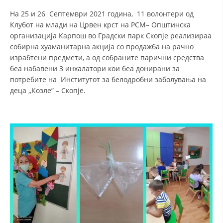
На 25 и 26 Септември 2021 година, 11 волонтери од
Клубот на млади на Црвен крст на РСМ– Општинска
организација Карпош во Градски парк Скопје реализираа
собирна хуаманитарна акција со продажба на рачно
израбтени предмети, а од собраните парични средства
беа набавени 3 инхалатори кои беа донирани за
потребите на Институтот за белодробни заболувања на
деца ,,Козле” – Скопје.