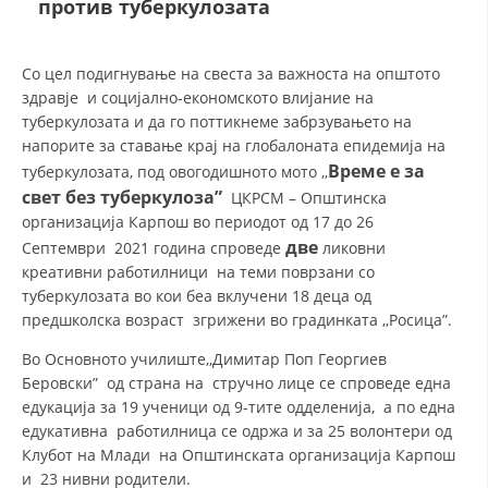
против туберкулозата
ДЕЈСТВУВАЊЕ
Со цел подигнување на свеста за важноста на општото
здравје и социјално-економското влијание на
туберкулозата и да го поттикнеме забрзувањето на
напорите за ставање крај на глобалоната епидемија на
Време е за
туберкулозата, под овогодишното мото ,,
ПРИРАЧНИЦИ
свет без туберкулоза”
ЦКРСМ – Општинска
организација Карпош во периодот од 17 до 26
СТРАТЕГИИ
две
Септември 2021 година спроведе
ликовни
креативни работилници на теми поврзани со
ЕДУКАТИВНО ИНФОРМАТИВНИ МАТЕРИЈАЛИ
туберкулозата во кои беа вклучени 18 деца од
БРОШУРИ
предшколска возраст згрижени во градинката ,,Росица”.
ПОСТЕРИ
Во Основното училиште,,Димитар Поп Георгиев
Беровски” од страна на стручно лице се спроведе една
ПРЕЗЕНТАЦИИ
едукација за 19 ученици од 9-тите одделенија, а по една
едукативна работилница се одржа и за 25 волонтери од
Клубот на Млади на Општинската организација Карпош
и 23 нивни родители.