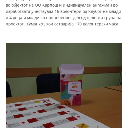
во објектот на ОО Карпош и индивидуален ангажман во
изработката учествуваа 16 волонтери од Клубот на млади
и 4 деца и млади со попреченост дел од целната група на
проектот „Хуманко“, кои остварија 170 волонтерски часа.