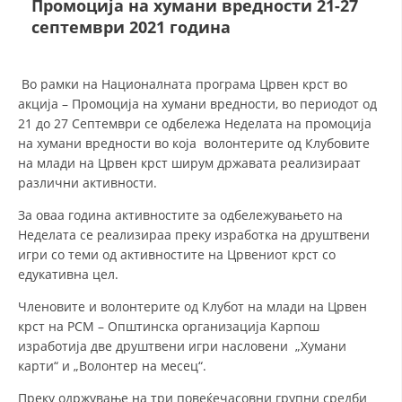
Промоција на хумани вредности 21-27
септември 2021 година
ДЕЈСТВУВАЊЕ
Во рамки на Националната програма Црвен крст во
акција – Промоција на хумани вредности, во периодот од
21 до 27 Септември се одбележа Неделата на промоција
на хумани вредности во која волонтерите од Клубовите
ПРИРАЧНИЦИ
на млади на Црвен крст ширум државата реализираат
различни активности.
СТРАТЕГИИ
За оваа година активнoстите за одбележувањето на
ЕДУКАТИВНО ИНФОРМАТИВНИ МАТЕРИЈАЛИ
Неделата се реализираа преку изработка на друштвени
игри со теми од активностите на Црвениот крст со
БРОШУРИ
едукативна цел.
ПОСТЕРИ
Членовите и волонтерите од Клубот на млади на Црвен
крст на РСМ – Општинска организација Карпош
ПРЕЗЕНТАЦИИ
изработија две друштвени игри насловени „Хумани
карти“ и „Волонтер на месец“.
Преку одржување на три повеќечасовни групни средби