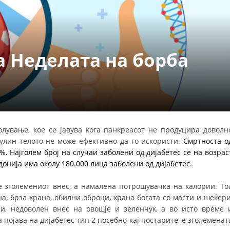
ДЕЈСТВУВАЊЕ
 Неделата на борба
ПРИРАЧНИЦИ
СТРАТЕГИИ
ЕДУКАТИВНО ИНФОРМАТИВНИ МАТЕРИЈАЛИ
олување, кое се јавува кога панкреасот не продуцира доволн
улин телото не може ефективно да го искористи.
Смртноста о
БРОШУРИ
%. Најголем број на случаи заболени од дијабетес се на возрас
донија има околу 180.000 лица заболени од дијабетес.
ПОСТЕРИ
е зголемениот внес, а намалена потрошувачка на калории. То
ПРЕЗЕНТАЦИИ
а, брза храна, обилни оброци, храна богата со масти и шеќери
и, недоволен внес на овошје и зеленчук, а во исто време 
 појава на дијабетес тип 2 посебно кај постарите, е зголеменат