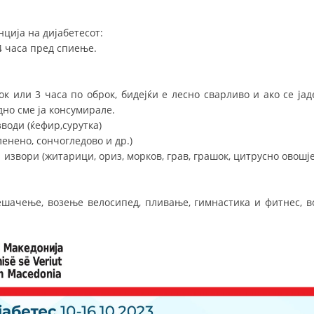
ција на дијабетесот:
4 часа пред спиење.
ок или 3 часа по оброк, бидејќи е лесно сварливо и ако се јад
но сме ја консумирале.
оди (ќефир,сурутка)
енено, сончогледово и др.)
 извори (житарици, ориз, морков, грав, грашок, цитрусно овошје
ешачење, возење велосипед, пливање, гимнастика и фитнес, в