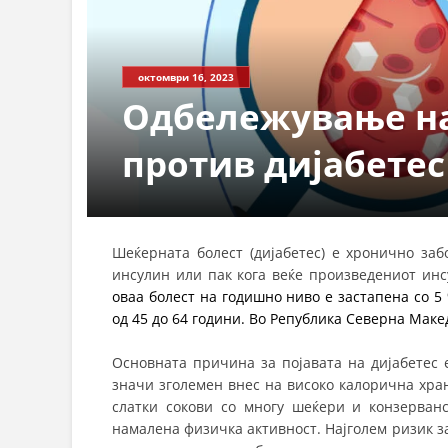
октомври 16, 2023
Одбележување на
против дијабетес
Шеќерната болест (дијабетес) е хронично заб
инсулин или пак кога веќе произведениот инс
оваа болест на годишно ниво е застапена со 5 
од 45 до 64 години. Во Република Северна Маке
Основната причина за појавата на дијабетес 
значи зголемен внес на високо калорична хран
слатки сокови со многу шеќери и конзерванс
намалена физичка активност. Најголем ризик за