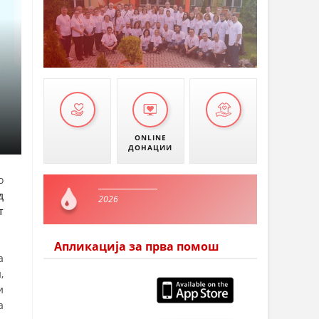
ONLINE
ДОНАЦИИ
о
д
2026
т
Апликација за прва помош
а
,
и
а