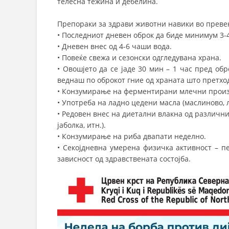
телесна тежина и дебелина.
Препораки за здрави животни навики во превен
• Последниот дневен оброк да биде минимум 3-
• Дневен внес од 4-6 чаши вода.
• Повеќе свежа и сезонски одгледувана храна.
• Овошјето да се јаде 30 мин – 1 час пред обр
веднаш по оброкот гние од храната што претход
• Конзумирање на ферментирани млечни произв
• Употреба на ладно цедени масла (маслиново, л
• Редовен внес на диетални влакна од различни
јаболка, итн.).
• Конзумирање на риба двапати неделно.
• Секојдневна умерена физичка активност – п
зависност од здравствената состојба.