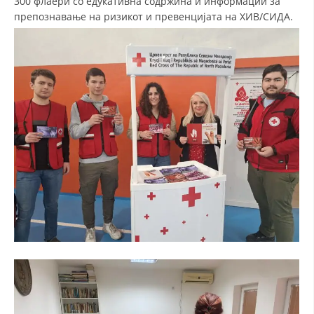
300 флаери со едукативна содржина и информации за
препознавање на ризикот и превенцијата на ХИВ/СИДА.