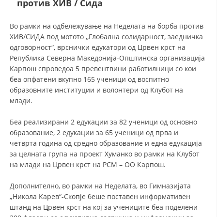
против ХИВ / Сида
ДЕЈСТВУВАЊЕ
Во рамки на одбележување на Неделата на борба против
ХИВ/СИДА под мотото ,,Глобална солидарност, заедничка
одговорност“, врснички едукатори од Црвен крст на
Република Северна Македонија-Општинска организација
Карпош спроведоа 5 превентвини работилници со кои
беа опфатени вкупно 165 ученици од воспитно
ПРИРАЧНИЦИ
образовните институции и волонтери од Клубот на
млади.
СТРАТЕГИИ
Беа реализирани 2 едукации за 82 ученици од основно
ЕДУКАТИВНО ИНФОРМАТИВНИ МАТЕРИЈАЛИ
образование, 2 едукации за 65 ученици од прва и
БРОШУРИ
четврта година од средно образование и една едукација
за целната група на проект Хуманко во рамки на Клубот
ПОСТЕРИ
на млади на Црвен крст на РСМ – ОО Карпош.
ПРЕЗЕНТАЦИИ
Дополнително, во рамки на Неделата, во Гимназијата
„Никола Карев“-Скопје беше поставен информативен
штанд на Црвен крст на кој за учениците беа поделени