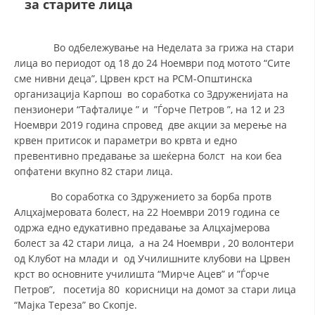
за старите лица
ДЕЈСТВУВАЊЕ
Во одбележување на Неделата за грижа на стари
лица во периодот од 18 до 24 Ноември под мотото “Сите
сме нивни деца”, Црвен крст на РСМ-Општинска
организација Карпош во соработка со Здруженијата на
пензионери “Тафталиџе ” и ”Ѓорче Петров ”, на 12 и 23
ПРИРАЧНИЦИ
Ноември 2019 година спровед две акции за мерење на
крвен притисок и параметри во крвта и едно
СТРАТЕГИИ
превентивно предавање за шеќерна болст на кои беа
опфатени вкупно 82 стари лица.
ЕДУКАТИВНО ИНФОРМАТИВНИ МАТЕРИЈАЛИ
Во соработка со Здружението за борба протв
БРОШУРИ
Алцхајмеровата болест, на 22 Ноември 2019 година се
одржа едно едукативно предавање за Алцхајмерова
ПОСТЕРИ
болест за 42 стари лица, а на 24 Ноември , 20 волонтери
ПРЕЗЕНТАЦИИ
од Клубот на млади и од Училишните клубови на Црвен
крст во основните училишта “Мирче Ацев” и ”Ѓорче
Петров”, посетија 80 корисници на домот за стари лица
“Мајка Тереза” во Скопје.