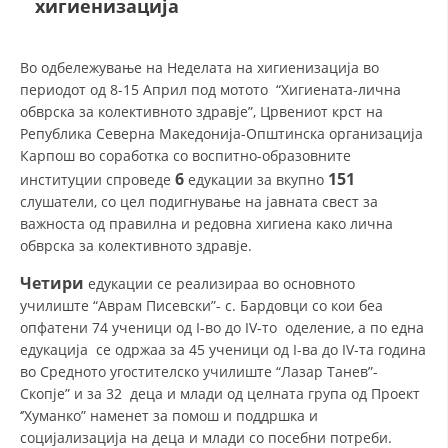
хигиенизација
ДЕЈСТВУВАЊЕ
Во одбележување на Неделата на хигиенизација во
периодот од 8-15 Април под мотото “Хигиената-лична
обврска за колективното здравје”, Црвениот крст на
Република Северна Македонија-Општинска организација
Карпош во соработка со воспитно-образовните
ПРИРАЧНИЦИ
6
151
институции спроведе
едукации за вкупно
слушатели, со цел подигнување на јавната свест за
СТРАТЕГИИ
важноста од правилна и редовна хигиена како лична
обврска за колективното здравје.
ЕДУКАТИВНО ИНФОРМАТИВНИ МАТЕРИЈАЛИ
Четири
едукации се реализираа во основното
БРОШУРИ
училиште “Аврам Писевски”- с. Бардовци со кои беа
опфатени 74 ученици од I-во до IV-то оделение, а по една
ПОСТЕРИ
едукација се одржаа за 45 ученици од I-ва до IV-та година
ПРЕЗЕНТАЦИИ
во Средното угостителско училиште “Лазар Танев”-
Скопје” и за 32 деца и млади oд целната група од Проект
‘’Хуманко” наменет за помош и поддршка и
социјализација на деца и млади со посебни потреби.