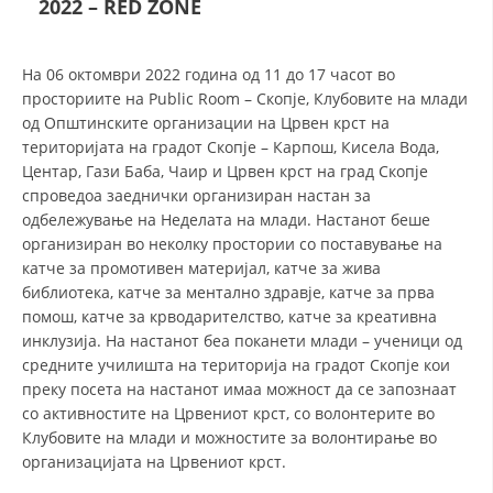
2022 – RED ZONE
ДЕЈСТВУВАЊЕ
На 06 октомври 2022 година од 11 до 17 часот во
просториите на Public Room – Скопје, Клубовите на млади
од Општинските организации на Црвен крст на
територијата на градот Скопје – Карпош, Кисела Вода,
Центар, Гази Баба, Чаир и Црвен крст на град Скопје
ПРИРАЧНИЦИ
спроведоа заеднички организиран настан за
одбележување на Неделата на млади. Настанот беше
СТРАТЕГИИ
организиран во неколку простории со поставување на
катче за промотивен материјал, катче за жива
ЕДУКАТИВНО ИНФОРМАТИВНИ МАТЕРИЈАЛИ
библиотека, катче за ментално здравје, катче за прва
помош, катче за крводарителство, катче за креативна
БРОШУРИ
инклузија. На настанот беа поканети млади – ученици од
ПОСТЕРИ
средните училишта на територија на градот Скопје кои
преку посета на настанот имаа можност да се запознаат
ПРЕЗЕНТАЦИИ
со активностите на Црвениот крст, со волонтерите во
Клубовите на млади и можностите за волонтирање во
организацијата на Црвениот крст.