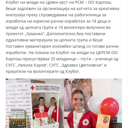
Клубот на млади на Црвен крст на РСМ – ОО Карпош
беше задолжен за организација на катчето за креативна
инклузија преку спроведување на работилница за
изработка на корисни рачни изработки за 18 деца и
млади од целната група и 10 волонтери вклучени во
проектот „Хуманко“. Дополнително беа поставени
едукативни материјали за целната група и беше
поставен хуманитарен изложбен штанд со готови рачни
изработки. На покана на Клубот на млади на ЦКРСМ-ОО
Карпош присуствуваа 33 младинци – гости – ученици од
СУГС „Никола Карев“, СУГС „Здравко Цветковски“ и
пријатели на волонтерите од Клубот.