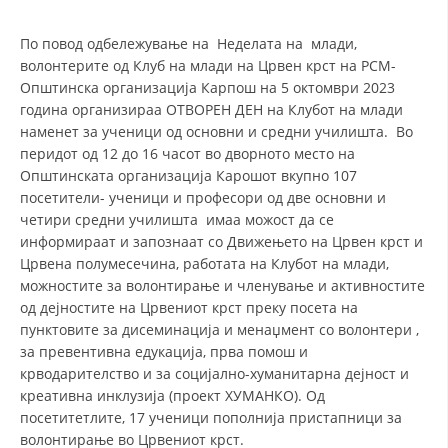
По повод одбележување на Неделата на млади,
ДЕЈСТВУВАЊЕ
волонтерите од Клуб на млади на Црвен крст на РСМ-
Општинска организација Карпош на 5 октомври 2023
година организираа ОТВОРЕН ДЕН на Клубот на млади
наменет за ученици од основни и средни училишта. Во
перидот од 12 до 16 часот во дворното место на
ПРИРАЧНИЦИ
Општинската организација Карошот вкупно 107
посетители- ученици и професори од две основни и
СТРАТЕГИИ
четири средни училишта имаа можост да се
информираат и запознаат со Движењето на Црвен крст и
ЕДУКАТИВНО ИНФОРМАТИВНИ МАТЕРИЈАЛИ
Црвена полумесечина, работата на Клубот на млади,
можностите за волонтирање и членување и активностите
БРОШУРИ
од дејностите на Црвениот крст преку посета на
ПОСТЕРИ
пунктовите за дисеминација и менаџмент со волонтери ,
за превентивна едукација, прва помош и
ПРЕЗЕНТАЦИИ
крводарителство и за социјално-хуманитарна дејност и
креативна инклузија (проект ХУМАНКО). Од
посетитетлите, 17 ученици пополнија пристапници за
волонтирање во Црвениот крст.