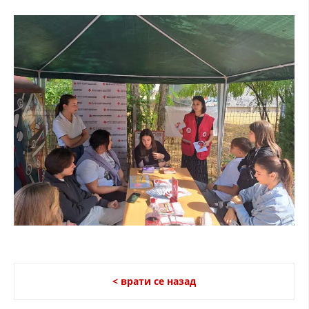
< врати се назад