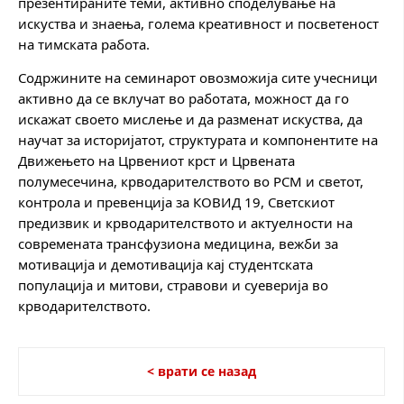
презентираните теми, активно споделување на
искуства и знаења, голема креативност и посветеност
на тимската работа.
Содржините на семинарот овозможија сите учесници
активно да се вклучат во работата, можност да го
искажат своето мислење и да разменат искуства, да
научат за историјатот, структурата и компонентите на
Движењето на Црвениот крст и Црвената
полумесечина, крводарителството во РСМ и светот,
контрола и превенција за КОВИД 19, Светскиот
предизвик и крводарителството и актуелности на
современата трансфузиона медицина, вежби за
мотивација и демотивација кај студентската
популација и митови, стравови и суеверија во
крводарителството.
< врати се назад