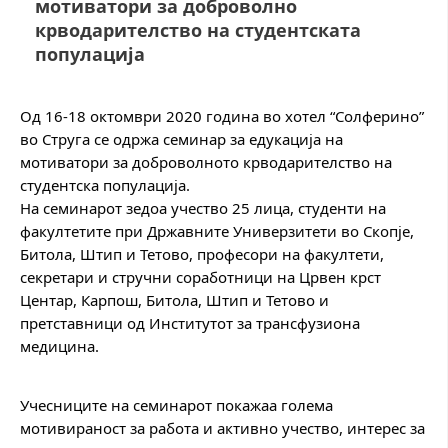
мотиватори за доброволно
крводарителство на студентската
популација
ДЕЈСТВУВАЊЕ
Од 16-18 октомври 2020 година во хотел “Солферино”
во Струга се одржа семинар за едукација на
мотиватори за доброволното крводарителство на
ПРИРАЧНИЦИ
студентска популација.
На семинарот зедоа учество 25 лица, студенти на
СТРАТЕГИИ
факултетите при Државните Универзитети во Скопје,
ЕДУКАТИВНО ИНФОРМАТИВНИ МАТЕРИЈАЛИ
Битола, Штип и Тетово, професори на факултети,
секретари и стручни соработници на Црвен крст
БРОШУРИ
Центар, Карпош, Битола, Штип и Тетово и
претставници од Институтот за трансфузиона
ПОСТЕРИ
медицина.
ПРЕЗЕНТАЦИИ
Учесниците на семинарот покажаа голема
мотивираност за работа и активно учество, интерес за