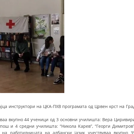
а инструктори на ЦКА-ПХВ програмата од Црвен крст на Гра
уваа вкупно 44 ученици од 3 основни училишта: Вера Циривир
пош и 4 средни училишта: “Никола Карев”, “Георги Димитров”
ка на работилницата на албански јазик учествуваа вкупно 3