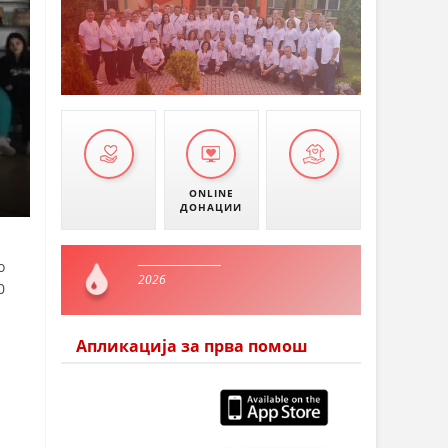
ONLINE
ДОНАЦИИ
о
2026
0
Апликација за прва помош