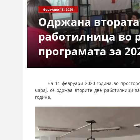
февруари 18, 2020
Одржана втората
работилница во 
програмата за 20
На 11 февруари 2020 година во просторот н
Сарај, се одржаа вторите две работилници з
година.