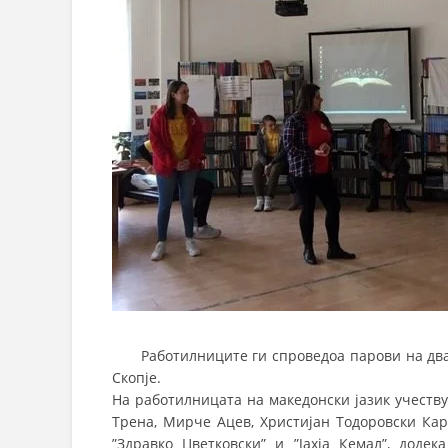
Работилниците ги спроведоа парови на двајц
Скопје.
На работилницата на македонски јазик учеств
Трена, Мирче Ацев, Христијан Тодоровски Кар
”Здравко Цветковски” и ”Јахја Кемал”, доде