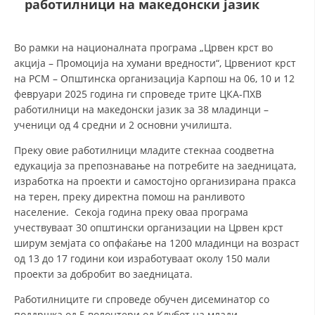
работилници на македонски јазик
ДЕЈСТВУВАЊЕ
Во рамки на националната програма „Црвен крст во
акција – Промоција на хумани вредности“, Црвениот крст
на РСМ – Општинска организација Карпош на 06, 10 и 12
февруари 2025 година ги спроведе трите ЦКА-ПХВ
работилници на македонски јазик за 38 младинци –
ПРИРАЧНИЦИ
ученици од 4 средни и 2 основни училишта.
Преку овие работилници младите стекнаа соодветна
СТРАТЕГИИ
едукација за препознавање на потребите на заедницата,
ЕДУКАТИВНО ИНФОРМАТИВНИ МАТЕРИЈАЛИ
изработка на проекти и самостојно организирана пракса
на терен, преку директна помош на ранливото
БРОШУРИ
население. Секоја година преку оваа програма
учествуваат 30 општински организации на Црвен крст
ПОСТЕРИ
ширум земјата со опфаќање на 1200 младинци на возраст
ПРЕЗЕНТАЦИИ
од 13 до 17 години кои изработуваат околу 150 мали
проекти за добробит во заедницата.
Работилниците ги спроведе обучен дисеминатор со
поддршка од 5 волонтери од Клубот на млади.