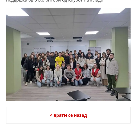
< врати се назад