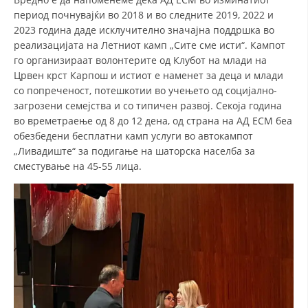
период почнувајќи во 2018 и во следните 2019, 2022 и
2023 година даде исклучително значајна поддршка во
реализацијата на Летниот камп „Сите сме исти“. Кампот
го организираат волонтерите од Клубот на млади на
Црвен крст Карпош и истиот е наменет за деца и млади
со попреченост, потешкотии во учењето од социјално-
загрозени семејства и со типичен развој. Секоја година
во времетраење од 8 до 12 дена, од страна на АД ЕСМ беа
обезбедени бесплатни камп услуги во автокампот
„Ливадиште“ за подигање на шаторска населба за
сместување на 45-55 лица.