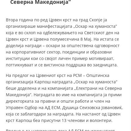
Северна Македонија“
ДЕЈСТВУВАЊЕ
Втора година по ред Црвен крст на град Скопје ја
организираше манифестацијата ,,Оскар на хуманоста”
која е во склоп на одбележувањето на Светскиот ден на
Црвен крст и Црвена полумесечина 8 Мај. На истата се
доделија награди – оскари за општествена одговорност
ПРИРАЧНИЦИ
на корпоративниот сектор, поединции и образовни
институции кои со својот личен пример мотивираат,
СТРАТЕГИИ
поттикнуваат и се вистинска поддршка во заедницата.
ЕДУКАТИВНО ИНФОРМАТИВНИ МАТЕРИЈАЛИ
На предлог на Црвениот крст на РСМ – Општинска
организација Карпош наградата „Оскар на хуманоста“
БРОШУРИ
беше доделена и на компанијата „Електрани на Северна
Македонија“. Наградата во име на компанијата ја прими
ПОСТЕРИ
директорката за правни и општи работи и член на
ПРЕЗЕНТАЦИИ
Управен Одбор на АД ЕСМ, Душица Сеизовска Јовановиќ,
која се заблагодари за наградата. На настанот од Црвен
крст Карпош беа присутни 13 членови и волонтери.
Вредно е да напоменеме дека АД ЕСМ во изминатиот