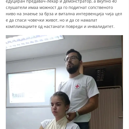
едуциран предавач-лекар и демонстратор, а вкупно 40
слушатели имаа можност да го подигнат сопственото
ниво на знаење за брза и витална интервенција чија цел
е да спаси човечки живот, но и да се намалат
компликациите од настанати повреди и инвалидитет.