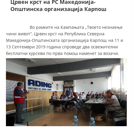
Црвен крст на РС Македонија-
Општинска организација Карпош
ДЕЈСТВУВАЊЕ
Во рамките на Кампањата „Твоето незнаење
чини живот“, Црвен крст на Република Северна
Македонија-Општинската организација Карпош, на 11 и
13 Септември 2019 година спроведе два освежителни
ПРИРАЧНИЦИ
бесплатни курсеви по прва помош наменет за возачи.
СТРАТЕГИИ
ЕДУКАТИВНО ИНФОРМАТИВНИ МАТЕРИЈАЛИ
БРОШУРИ
ПОСТЕРИ
ПРЕЗЕНТАЦИИ