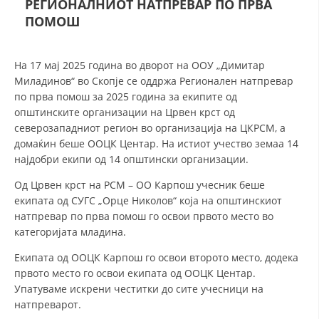
РЕГИОНАЛНИОТ НАТПРЕВАР ПО ПРВА
ПОМОШ
ДЕЈСТВУВАЊЕ
На 17 мај 2025 година во дворот на ООУ „Димитар
Миладинов“ во Скопје се оддржа Регионален натпревар
по прва помош за 2025 година за екипите од
општинските организации на Црвен крст од
ПРИРАЧНИЦИ
северозападниот регион во организација на ЦКРСМ, а
домаќин беше ООЦК Центар. На истиот учество земаа 14
СТРАТЕГИИ
најдобри екипи од 14 општински организации.
ЕДУКАТИВНО ИНФОРМАТИВНИ МАТЕРИЈАЛИ
Од Црвен крст на РСМ – ОО Карпош учесник беше
екипата од СУГС „Орце Николов“ која на општинскиот
БРОШУРИ
натпревар по прва помош го освои првото место во
категоријата младина.
ПОСТЕРИ
Екипата од ООЦК Карпош го освои второто место, додека
ПРЕЗЕНТАЦИИ
првото место го освои екипата од ООЦК Центар.
Упатуваме искрени честитки до сите учесници на
натпреварот.