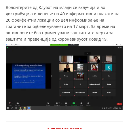
Волонтерите од Клубот на млади се вклучија и во
дистрибуција и лепење на 40 информативни плакати на
20 фрекфентни локации со цел информирање на
граѓаните за одбележувањето на 17 март. За време на
активностите беа применувани заштитните мерки за
заштита и превенција од коронавирусот Ковид 19.
< врати се назад