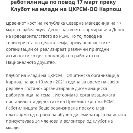
работилница по повод 17 март преку
Клубот на млади на ЦКРСМ-ОО Карпош
ДЕЈСТВУВАЊЕ
Црвениот крст на Република Северна Македонија на 17
март го одбележува Денот на своето формирање и Денот
на крводарителството во РСМ. По тој повод на
територијата на целата земја, преку општинските
организации се реализираат различни пригодни
ПРИРАЧНИЦИ
активности со цел промоција на работата на
Националното друштво.
СТРАТЕГИИ
ЕДУКАТИВНО ИНФОРМАТИВНИ МАТЕРИЈАЛИ
Клубот на млади на ЦКРСМ – Општинска организација
Карпош на ден 13 март 2021 година за време на својот
БРОШУРИ
редовен состанок организираше дисеминациска
работилница на тема: „Историјата, организациската
ПОСТЕРИ
поставеност и дејностите на Црвениот крст на РСМ“.
Работилницата беше реализирана преку онлајн
ПРЕЗЕНТАЦИИ
платформа од страна на обучен дисеминатор, а на истата
присуствуваа 34 членови и волонтери од Клубот на
млади.