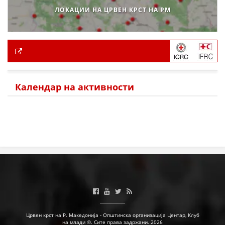
ЛОКАЦИИ НА ЦРВЕН КРСТ НА РМ
Календар на активности
Црвен крст на Р. Македонија - Општинска организација Центар, Клуб
на млади ©. Сите права задржани. 2026