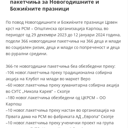
пакетчиња за Новогодишните и
Божиќните празници
ДЕЈСТВУВАЊЕ
По повод Новогодишните и Божиќните празници Црвен
крст на РСМ – Општинска организација Карпош, во
периодот од 29 декември 2023 до 12 јануари 2024 година,
подели 366 новогодишни пакетчиња на 366 деца и млади
во социјален ризик, деца и млади со попреченост и деца
ПРИРАЧНИЦИ
во рурални средини.
СТРАТЕГИИ
366-те новогодишни пакетчиња беа обезбедени преку:
ЕДУКАТИВНО ИНФОРМАТИВНИ МАТЕРИЈАЛИ
-106 новог.пакетчиња преку традиционална собирна
акција на Клубот на млади во маркет Веро
БРОШУРИ
–
60 новог.пакетчиња преку хуманитарна собирна акција
во СУГС „Никола Карев“ – Скопје
ПОСТЕРИ
–
180 новог.пакетчиња обезбедени од ЦКРСМ – ОО
Карпош
ПРЕЗЕНТАЦИИ
–
10 новог.пакетчиња преку настан во организација на
Првата дама на РСМ во фабриката АД „Европа“ Скопје
–
10 новог.пакетчиња преку ученички проект на група