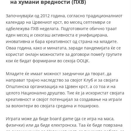
на хумани вредности (ПХВ)
ДЕЈСТВУВАЊЕ
Започнувајќи од 2012 година, согласно традиционалниот
календар на Црвениот крст, во месец септември се
одбележува ПХВ неделата. Подготовките обично траат
еден месец и секогаш активноста е унифицирана,
иновативна и бара креативност од страна на младите.
Оваа година, како и минатата, заради пандемијата ќе се
ПРИРАЧНИЦИ
користат онлајн можностите за договори помеѓу групите
кои ќе бидат формирани во секоја ООЦК.
СТРАТЕГИИ
Младите ќе имаат можност заеднички да творат, да
ЕДУКАТИВНО ИНФОРМАТИВНИ МАТЕРИЈАЛИ
направат трајно наследство за својот Клуб и за својата
БРОШУРИ
Општинска организација на Црвен крст, а со тоа и на
целото Национално друштво. Тие ќе ја искористат својата
ПОСТЕРИ
креативност и својот потенцијал за создавање на игра/и
за волонтери во својата средина и пошироко.
ПРЕЗЕНТАЦИИ
Играта може да биде board game (да се игра на маса,
физички) или да биде електронска. Таа ќе биде поврзана