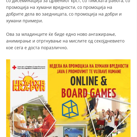
со дисеминација за Црвениот крст, со тимската работа, со
промоција на хумани вредности, со промоција на
добрите дела во заедницата, со промоција на добри и
хумани примери.
Ова за младинците ќе биде едно ново ангажирање,
анимирање и отргнување на мислите од секојдневието
кое сега е доста поразлично.