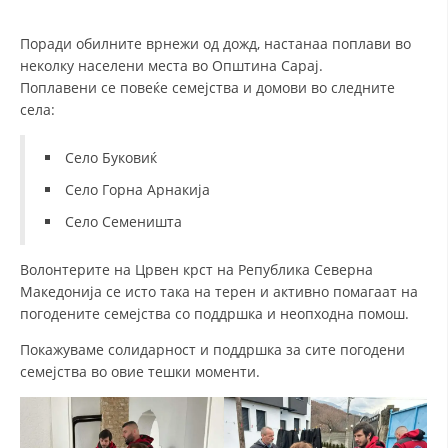
Поради обилните врнежи од дожд, настанаа поплави во
ДЕЈСТВУВАЊЕ
неколку населени места во Општина Сарај.
Поплавени се повеќе семејства и домови во следните
села:
Село Буковиќ
ПРИРАЧНИЦИ
Село Горна Арнакија
СТРАТЕГИИ
Село Семеништа
ЕДУКАТИВНО ИНФОРМАТИВНИ МАТЕРИЈАЛИ
Волонтерите на Црвен крст на Република Северна
Македонија се исто така на терен и активно помагаат на
БРОШУРИ
погодените семејства со поддршка и неопходна помош.
ПОСТЕРИ
Покажуваме солидарност и поддршка за сите погодени
ПРЕЗЕНТАЦИИ
семејства во овие тешки моменти.