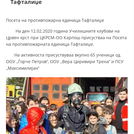
Тафталиџе
ДЕЈСТВУВАЊЕ
Посета на противпожарна единица-Тафталиџе
На ден 12.02.2020 година Училишните клубови на
Црвен крст при ЦКРСМ-ОО Карпош присустваа на Посета
на противпожарната единица-Тафталиџе.
ПРИРАЧНИЦИ
На активноста присуствуваа вкупно 65 ученици од
ООУ ,,Ѓорче Петров’’, ООУ ,,Вера Циривири Трена’’ и ПСУ
СТРАТЕГИИ
,,Максимилијан’’
ЕДУКАТИВНО ИНФОРМАТИВНИ МАТЕРИЈАЛИ
БРОШУРИ
ПОСТЕРИ
ПРЕЗЕНТАЦИИ