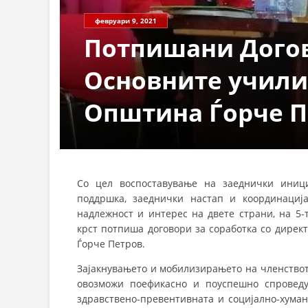
февруари 9, 2021
Потпишани Догов
Основните учили
Општина Ѓорче П
Со цел воспоставување на заеднички иници
поддршка, заеднички настап и координациј
надлежност и интерес на двете страни, на 5
крст потпиша договори за соработка со дирек
Ѓорче Петров.
Зајакнувањето и мобилизирањето на членствот
овозможи поефикасно и поуспешно спроведу
здравствено-превентивната и социјално-хуман