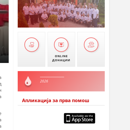
ONLINE
ДОНАЦИИ
а
2026
д
н
а
Апликација за прва помош
е
а
а