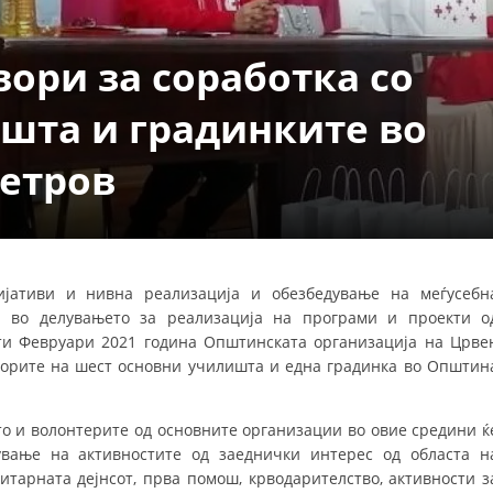
ДЕЈСТВУВАЊЕ
ори за соработка со
шта и градинките во
етров
ПРИРАЧНИЦИ
СТРАТЕГИИ
ЕДУКАТИВНО ИНФОРМАТИВНИ МАТЕРИЈАЛИ
јативи и нивна реализација и обезбедување на меѓусебн
а во делувањето за реализација на програми и проекти о
БРОШУРИ
-ти Февруари 2021 година Општинската организација на Црве
ПОСТЕРИ
торите на шест основни училишта и една градинка во Општин
ПРЕЗЕНТАЦИИ
о и волонтерите од основните организации во овие средини ќ
вање на активностите од заеднички интерес од областа н
итарната дејнсот, прва помош, крводарителство, активности з