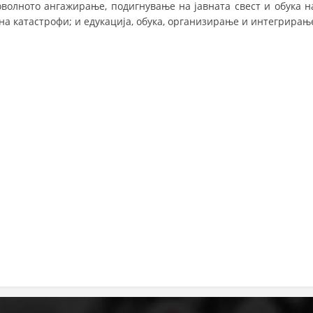
олното ангажирање, подигнување на јавната свест и обука н
на катастрофи; и едукација, обука, организирање и интегрирањ