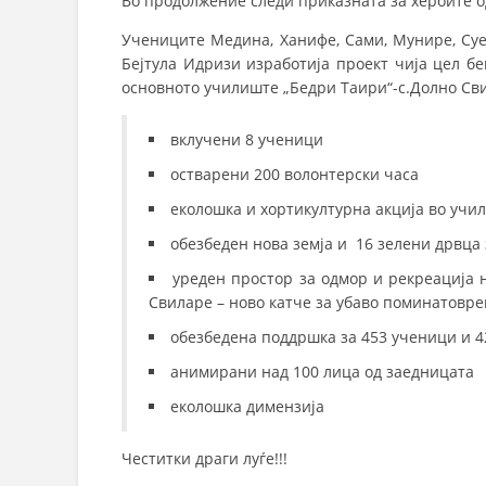
Во продолжение следи приказната за хероите о
Учениците Медина, Ханифе, Сами, Мунире, Суе
Бејтула Идризи изработија проект чија цел 
основното училиште „Бедри Таири“-с.Долно Св
вклучени 8 ученици
остварени 200 волонтерски часа
еколошка и хортикултурна акција во учи
обезбеден нова земја и 16 зелени дрвца
уреден простор за одмор и рекреација 
Свиларе – ново катче за убаво поминатовр
обезбедена поддршка за 453 ученици и 
анимирани над 100 лица од заедницата
еколошка димензија
Честитки драги луѓе!!!