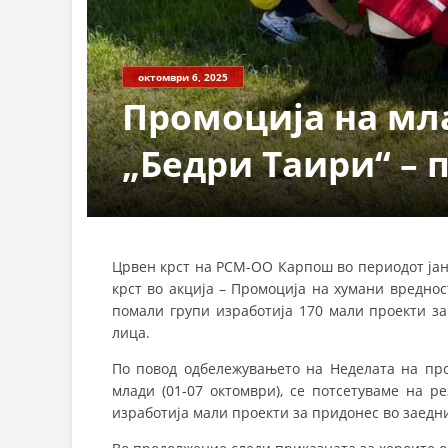
октомври 6, 2025
Промоција на мл
„Бедри Таири“ – 
Црвен крст на РСМ-ОО Карпош во периодот јану
крст во акција – Промоција на хумани вреднос
помали групи изработија 170 мали проекти за
лица.
По повод одбележувањето на Неделата на про
млади (01-07 октомври), се потсетуваме на р
изработија мали проекти за придонес во заедн