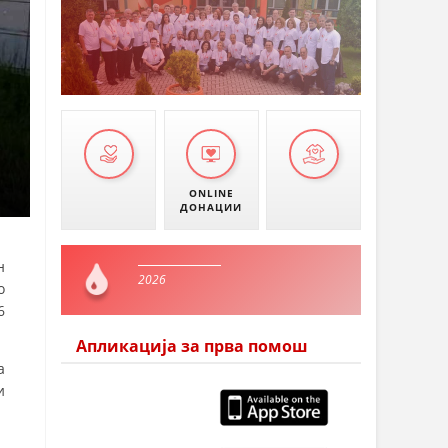
ONLINE
ДОНАЦИИ
н
2026
о
6
Апликација за прва помош
а
и