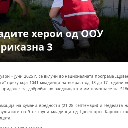
ДЕЈСТВУВАЊЕ
адите херои од ООУ
приказна 3
ПРИРАЧНИЦИ
СТРАТЕГИИ
ЕДУКАТИВНО ИНФОРМАТИВНИ МАТЕРИЈАЛИ
ари – јуни 2025 г. се вклучи во националната програма „Црве
ти“ преку која 1041 младинци на возраст од 13 до 17 години в
БРОШУРИ
 придонес за добробит во заедницата и им помогнале на 518
ПОСТЕРИ
ПРЕЗЕНТАЦИИ
моција на хумани вредности (21-28 септември) и Неделата н
езултатите на 9-те групи младинци од Црвен крст Карпош ко
ицата.