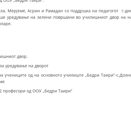
д ООУ „Бедри Таири“.
ла, Мерјеме, Асрин и Рамадан со поддршка на педагогот г-ди
беше уредување на зелени површини во училишниот двор на н
иларе.
лишниот двор.
 за уредување на дворот
на учениците од на основното училиште „Бедри Таири“-с.Долн
еме
42 професори од ООУ „Бедри Таири“