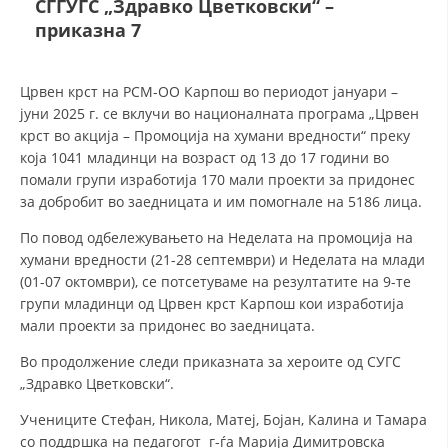
СГГУГС „Здравко Цветковски“ –
приказна 7
ДЕЈСТВУВАЊЕ
Црвен крст на РСМ-ОО Карпош во периодот јануари –
јуни 2025 г. се вклучи во националната програма „Црвен
крст во акција – Промоција на хумани вредности“ преку
која 1041 младинци на возраст од 13 до 17 години во
ПРИРАЧНИЦИ
помали групи изработија 170 мали проекти за придонес
за добробит во заедницата и им помогнале на 5186 лица.
СТРАТЕГИИ
По повод одбележувањето на Неделата на промоција на
ЕДУКАТИВНО ИНФОРМАТИВНИ МАТЕРИЈАЛИ
хумани вредности (21-28 септември) и Неделата на млади
(01-07 октомври), се потсетуваме на резултатите на 9-те
БРОШУРИ
групи младинци од Црвен крст Карпош кои изработија
мали проекти за придонес во заедницата.
ПОСТЕРИ
Во продолжение следи приказната за хероите од СУГС
ПРЕЗЕНТАЦИИ
„Здравко Цветковски“.
Учениците Стефан, Никола, Матеј, Бојан, Калина и Тамара
со поддршка на педагогот г-ѓа Марија Димитровска