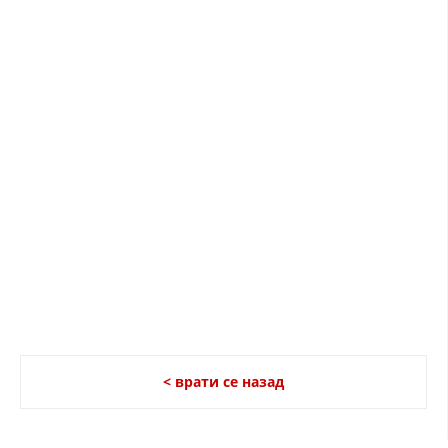
< врати се назад