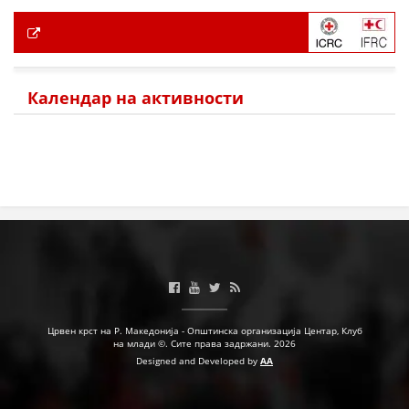
Календар на активности
Црвен крст на Р. Македонија - Општинска организација Центар, Клуб
на млади ©. Сите права задржани. 2026
Designed and Developed by
AA