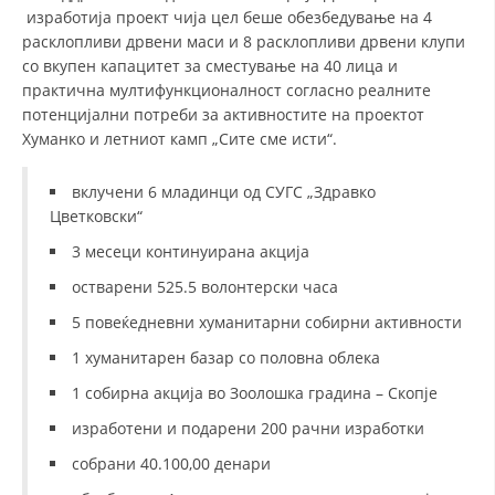
изработија проект чија цел беше обезбедување на 4
расклопливи дрвени маси и 8 расклопливи дрвени клупи
со вкупен капацитет за сместување на 40 лица и
практична мултифункционалност согласно реалните
потенцијални потреби за активностите на проектот
Хуманко и летниот камп „Сите сме исти“.
вклучени 6 младинци од СУГС „Здравко
Цветковски“
3 месеци континуирана акција
остварени 525.5 волонтерски часа
5 повеќедневни хуманитарни собирни активности
1 хуманитарен базар со половна облека
1 собирна акција во Зоолошка градина – Скопје
изработени и подарени 200 рачни изработки
собрани 40.100,00 денари