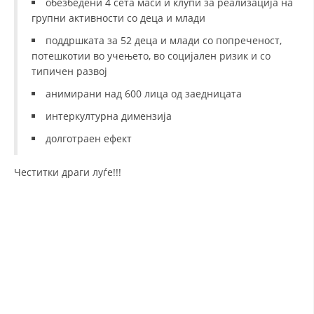
обезбедени 4 сета маси и клупи за реализација на
групни активности со деца и млади
поддршката за 52 деца и млади со попреченост,
потешкотии во учењето, во социјален ризик и со
типичен развој
анимирани над 600 лица од заедницата
интеркултурна димензија
долготраен ефект
Честитки драги луѓе!!!