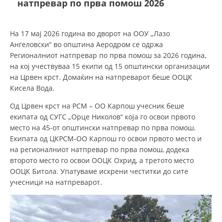
натпревар по прва помош 2026
ДЕЈСТВУВАЊЕ
На 17 мај 2026 година во дворот на ООУ „Лазо
Ангеловски“ во општина Аеродром се одржа
Регионалниот натпревар по прва помош за 2026 година,
на кој учествуваа 15 екипи од 15 општински организации
на Црвен крст. Домаќин на натпреварот беше ООЦК
ПРИРАЧНИЦИ
Кисела Вода.
Од Црвен крст на РСМ – ОО Карпош учесник беше
СТРАТЕГИИ
екипата од СУГС „Орце Николов“ која го освои првото
ЕДУКАТИВНО ИНФОРМАТИВНИ МАТЕРИЈАЛИ
место на 45-от општински натпревар по прва помош.
Екипата од ЦКРСМ-ОО Карпош го освои првото место и
БРОШУРИ
на регионалниот натпревар по прва помош, додека
второто место го освои ООЦК Охрид, а третото место
ПОСТЕРИ
ООЦК Битола. Упатуваме искрени честитки до сите
ПРЕЗЕНТАЦИИ
учесници на натпреварот.