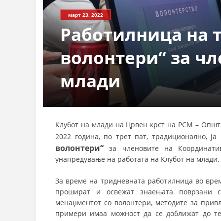
март 23, 2022
Работилница на 
волонтери“ за чл
млади
Клубот на млади на Црвен крст на РСМ – Општ
2022 година, по трет пат, традиционално, ј
волонтери“
за членовите на Координати
унапредување на работата на Клубот на млади.
За време на тридневната работилница во врем
прошират и освежат знаењата поврзани со
менаџментот со волонтери, методите за прив
примери имаа можност да се доближат до те