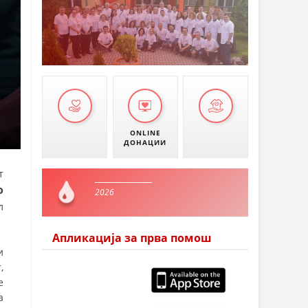
ONLINE
ДОНАЦИИ
т
о
2026
л
Апликација за прва помош
и
,
е
а