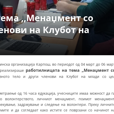
ДЕЈСТВУВАЊЕ
тема ,,Менаџмент со
енови на Клубот на
ПРИРАЧНИЦИ
СТРАТЕГИИ
ЕДУКАТИВНО ИНФОРМАТИВНИ МАТЕРИЈАЛИ
инска организација Карпош, во периодот од 04 март до 06 мар
работилницата на тема „Менаџмент с
а реализираше
БРОШУРИ
вното тело и други членови на Клубот на млади со це
ПОСТЕРИ
ПРЕЗЕНТАЦИИ
етраење од 16 часа едукација, учесниците имаа можност да г
 волонтерството, личниот менаџмент, поимот менаџмент
лекување, задржување и следење на волонтери. Преку личнит
мите и да согледаат како истите се поврзани со начинот н