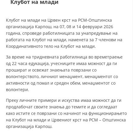
Клубот на млади
ДЕЈСТВУВАЊЕ
Клубот на млади на Црвен крст на РСМ-Општинска
организација Карпош, на 07, 08 и 14 февруари 2026
година, спроведе работилницата за унапредување на
работата на Клубот на млади, наменета за 7 членови на
Координативното тело на Клубот на млади.
ПРИРАЧНИЦИ
За време на тридневната работилница во времетраење
од 22 часa едукација, учесниците имаа можност да ги
СТРАТЕГИИ
прошират и освежат знаењата поврзани со
ЕДУКАТИВНО ИНФОРМАТИВНИ МАТЕРИЈАЛИ
волонтерството, личниот менаџмент, менаџментот со
активности од помал и среден обем, менаџментот со
БРОШУРИ
волонтери.
ПОСТЕРИ
Преку личните примери и искуства имаа можност да ги
продлабочат своите знаења до темите и да согледаат
ПРЕЗЕНТАЦИИ
како истите се поврзани со начинот на функционирањето
на Клубот на млади и Црвениот крст на РСМ – Општинска
организација Карпош.