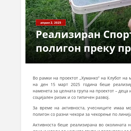
април 2, 2025
Реализиран Спор
полигон преку п
Во рамки на проектот „Хуманко“ на Клубот на
на ден 15 март 2025 година беше реализир
наменета за целната група на проектот – деца 
социјален ризик и со типичен развој.
За време на активноста, учесниците имаа м
полигон со разни чекори за чекорење по линија
Активноста беше реализирана во околината н