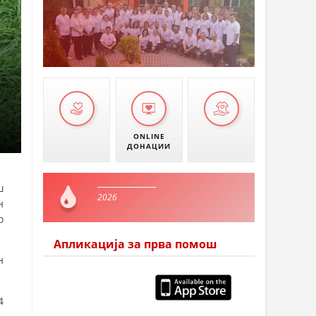
ONLINE
ДОНАЦИИ
ш
2026
н
о
Апликација за прва помош
н
4