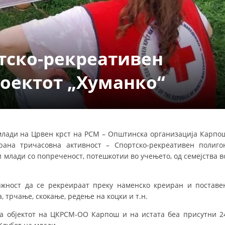
ДЕЈСТВУВАЊЕ
тско-рекреативен
роектот „Хуманко“
ПРИРАЧНИЦИ
СТРАТЕГИИ
ЕДУКАТИВНО ИНФОРМАТИВНИ МАТЕРИЈАЛИ
 млади на Црвен крст на РСМ – Општинска организација Карпо
ана тричасовна активност – Спортско-рекреативен полиго
БРОШУРИ
и млади со попреченост, потешкотии во учењето, од семејства в
ПОСТЕРИ
ПРЕЗЕНТАЦИИ
ожност да се рекреираат преку наменско креиран и поставе
, трчање, скокање, редење на коцки и т.н.
а објектот на ЦКРСМ-ОО Карпош и на истата беа присутни 2