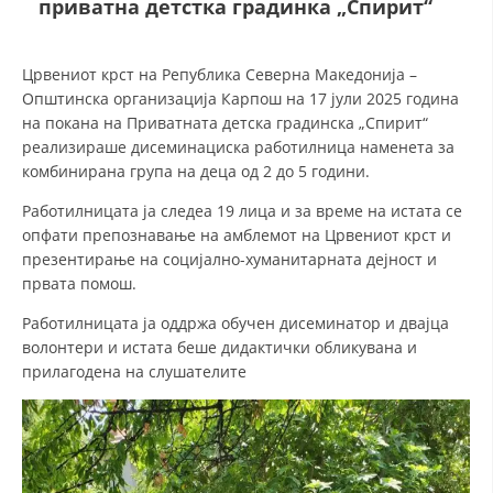
приватна детстка градинка „Спирит“
ДЕЈСТВУВАЊЕ
Црвениот крст на Република Северна Македонија –
Општинска организација Карпош на 17 јули 2025 година
на покана на Приватната детска градинска „Спирит“
реализираше дисеминациска работилница наменета за
комбинирана група на деца од 2 до 5 години.
ПРИРАЧНИЦИ
Работилницата ја следеа 19 лица и за време на истата се
опфати препознавање на амблемот на Црвениот крст и
СТРАТЕГИИ
презентирање на социјално-хуманитарната дејност и
ЕДУКАТИВНО ИНФОРМАТИВНИ МАТЕРИЈАЛИ
првата помош.
БРОШУРИ
Работилницата ја оддржа обучен дисеминатор и двајца
волонтери и истата беше дидактички обликувана и
ПОСТЕРИ
прилагодена на слушателите
ПРЕЗЕНТАЦИИ