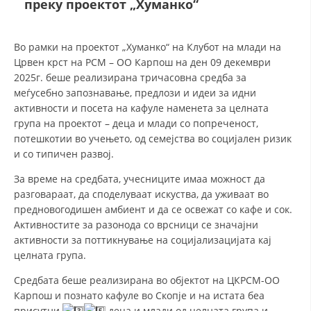
преку проектот „Хуманко“
ДЕЈСТВУВАЊЕ
Во рамки на проектот „Хуманко“ на Клубот на млади на
Црвен крст на РСМ – ОО Карпош на ден 09 декември
2025г. беше реализирана тричасовна средба за
меѓусебно запознавање, предлози и идеи за идни
активности и посета на кафуле наменета за целната
ПРИРАЧНИЦИ
група на проектот – деца и млади со попреченост,
потешкотии во учењето, од семејства во социјален ризик
СТРАТЕГИИ
и со типичен развој.
ЕДУКАТИВНО ИНФОРМАТИВНИ МАТЕРИЈАЛИ
За време на средбата, учесниците имаа можност да
разговараат, да споделуваат искуства, да уживаат во
БРОШУРИ
предновогодишен амбиент и да се освежат со кафе и сок.
Активностите за разонода со врсници се значајни
ПОСТЕРИ
активности за поттикнување на социјализацијата кај
ПРЕЗЕНТАЦИИ
целната група.
Средбата беше реализирана во објектот на ЦКРСМ-ОО
Карпош и познато кафуле во Скопје и на истата беа
присутни
деца и млади од целната група и