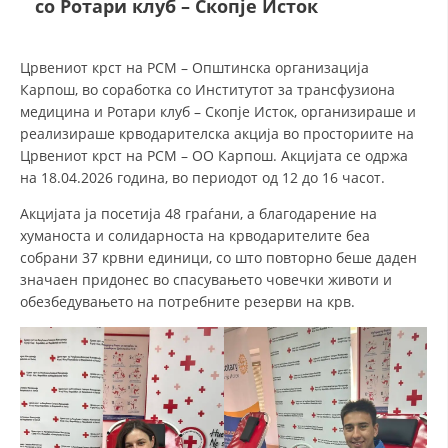
со Ротари клуб – Скопје Исток
ДЕЈСТВУВАЊЕ
Црвениот крст на РСМ – Општинска организација
Карпош, во соработка со Институтот за трансфузиона
медицина и Ротари клуб – Скопје Исток, организираше и
реализираше крводарителска акција во просториите на
Црвениот крст на РСМ – ОО Карпош. Акцијата се одржа
ПРИРАЧНИЦИ
на 18.04.2026 година, во периодот од 12 до 16 часот.
Акцијата ја посетија 48 граѓани, а благодарение на
СТРАТЕГИИ
хуманоста и солидарноста на крводарителите беа
ЕДУКАТИВНО ИНФОРМАТИВНИ МАТЕРИЈАЛИ
собрани 37 крвни единици, со што повторно беше даден
значаен придонес во спасувањето човечки животи и
БРОШУРИ
обезбедувањето на потребните резерви на крв.
ПОСТЕРИ
ПРЕЗЕНТАЦИИ