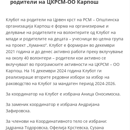
родители на ЦКРСМ-ОО Карпош
ДЕЈСТВУВАЊЕ
Клубот на родители на Црвен крст на РСМ – Општинска
организација Карпош е форма на организирање и
делување на родителите на волонтерите од Клубот на
млади и родителите на децата – учесници во целна група
на проект „Хуманко“. Клубот е формиран во декември
ПРИРАЧНИЦИ
2021 година и до денес активно работи преку вклучување
на околу 40 волонтери – родители кои активно се
СТРАТЕГИИ
вклучуваат во програмските активности на ЦКРСМ – ОО
Карпош. На 16 декември 2024 година Клубот ги
ЕДУКАТИВНО ИНФОРМАТИВНИ МАТЕРИЈАЛИ
реализираше вторите редовни избори за избор на
раководство на Клубот за мандатен период 2024-2026.
БРОШУРИ
За координатор на Клубот е избрана Аница Оносимоска.
ПОСТЕРИ
За заменик координатор е избрана Андријана
ПРЕЗЕНТАЦИИ
Зафировска.
За членови на Координативното тело се избрани:
Јадранка Тодоровска, Офелија Крстевска, Сузана