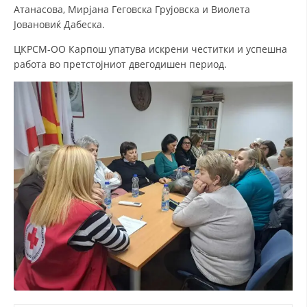
Атанасова, Мирјана Геговска Грујовска и Виолета
Јовановиќ Дабеска.
ЦКРСМ-ОО Карпош упатува искрени честитки и успешна
работа во претстојниот двегодишен период.