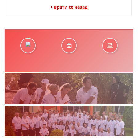
< врати се назад