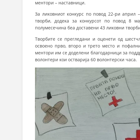
ментори – наставници.
За ликовниот конкурс по повод 22-ри април –
творби, додека за конкурсот по повод 8 м
полумесечина беа доставени 43 ликовни творби
Творбите се прегледани и оценети од шестчл
освоено прво, второ и трето место и пофални
ментори им се доделени благодарници за поддр
волонтери кои остварија 60 волонтерски часа.