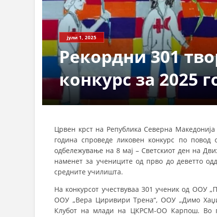
јули 1, 2025
Рекордни 301 тво
конкурс за 2025 
Црвен крст на Република Северна Македонија 
година спроведе ликовен конкурс по повод 
одбележување на 8 мај – Светскиот ден на Дв
наменет за учениците од прво до деветто од
средните училишта.
На конкурсот учествуваа 301 ученик од ООУ „П
ООУ „Вера Циривири Трена“, ООУ „Димо Хаџи
Клубот на млади на ЦКРСМ-ОО Карпош. Во п