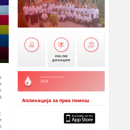
ONLINE
ДОНАЦИИ
5
2026
и
е
д
Апликација за прва помош
,
и
6