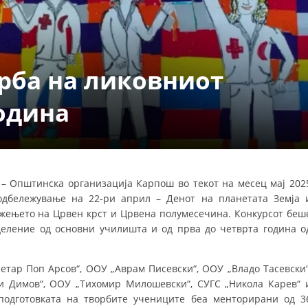
ДЕЈСТВУВАЊЕ
рба на ликовниот
година
ПРИРАЧНИЦИ
СТРАТЕГИИ
ЕДУКАТИВНО ИНФОРМАТИВНИ МАТЕРИЈАЛИ
– Општинска организација Карпош во текот на месец мај 202
одбележување на 22-ри април – Денот на планетата Земја 
БРОШУРИ
ижењето на Црвен крст и Црвена полумесечина. Конкурсот беш
ПОСТЕРИ
деление од основни училишта и од прва до четврта година о
ПРЕЗЕНТАЦИИ
етар Поп Арсов“, ООУ „Аврам Писевски“, ООУ „Владо Тасевски“
 Димов“, ООУ „Тихомир Милошевски“, СУГС „Никола Карев“ 
одготовката на творбите учениците беа менторирани од 3