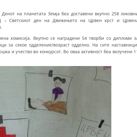
 Денот на планетата Земја беа доставени вкупно 258 ликовн
ај – Светскиот ден на Движењето на Црвен крст и Црвен
.
ена комисија. Вкупно се наградени 54 творби со дипломи з
ци за секое одделение/возраст одделно. На сите наставници
шка и учество во конкурсот. Во оваа активност беа вклучени 1